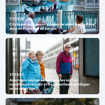
VOYAGE
City break pour seniors : idées de séjours au rythme
doux en France et en Europe
VOYAGE
Assurance voyage senior : quelles sont les
conditions à remplir et les garanties à privilégier
selon votre âge ?