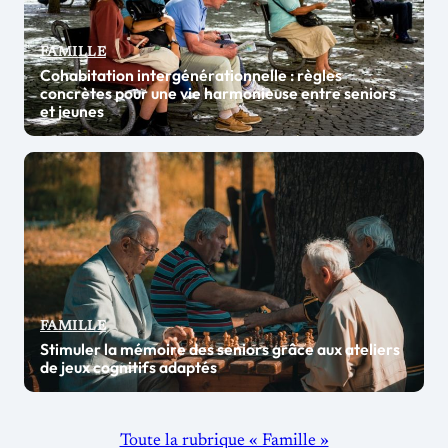
FAMILLE
Cohabitation intergénérationnelle : règles
concrètes pour une vie harmonieuse entre seniors
et jeunes
FAMILLE
Stimuler la mémoire des seniors grâce aux ateliers
de jeux cognitifs adaptés
Toute la rubrique « Famille »