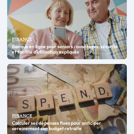
FINANCE
Banque en ligne pour seniors : avantages, sécurité
et facilité d’utilisation expliqués
FINANCE
Calculer ses dépenses fixes pour anticiper
sereinement son budget retraite