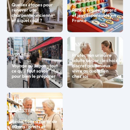
Quelles étapes pour
rénover une
Plinko: règles, hasard
charpente ancienne
et jeu responsable en
et à quel coût ?
France
SANTÉ
Protection urinaire
VOYAGE
adulte senior : le choix
Voyage au Japon : tout
discret pour mieux
ce qu’il faut savoir
vivre au quotidien
pour bien le préparer
chez soi
SOCIÉTÉ
Réductions à partir de
60 ans : droits et