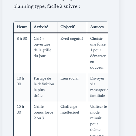
planning type, facile à suivre :
Heure
Activité
Objectif
Astuces
8 h 30
Café +
Éveil cognitif
Choisir
ouverture
une force
de la grille
1 pour
du jour
démarrer
en
douceur
10 h
Partage de
Lien social
Envoyer
00
la définition
via
la plus
messagerie
drôle
familiale
15 h
Grille
Challenge
Utiliser le
00
bonus force
intellectuel
mode
2 ou 3
minuit
pour
thème
surprise