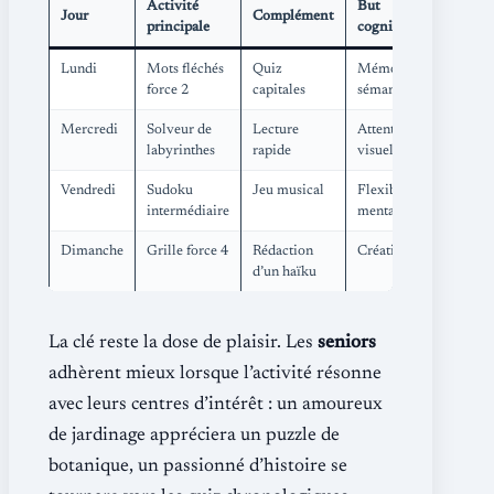
Activité
But
Jour
Complément
principale
cognitif
Lundi
Mots fléchés
Quiz
Mémoire
force 2
capitales
sémantique
Mercredi
Solveur de
Lecture
Attention
labyrinthes
rapide
visuelle
Vendredi
Sudoku
Jeu musical
Flexibilité
intermédiaire
mentale
Dimanche
Grille force 4
Rédaction
Créativité
d’un haïku
La clé reste la dose de plaisir. Les
seniors
adhèrent mieux lorsque l’activité résonne
avec leurs centres d’intérêt : un amoureux
de jardinage appréciera un puzzle de
botanique, un passionné d’histoire se