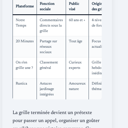
Fonction
Public
Originalité
Plateforme
sociale
visé
des grilles
Notre
Commentaires
60 ans et +
4 niveaux
Temps
directs sous la
de force
grille
20 Minutes
Partage sur
Tout âge
Focus
réseaux
actualité
sociaux
On s’en
Classement
Curieux
Grille
grille une ?
général
experts
hebdo
inédite
Rustica
Astuces
Amoureux
Définitions
jardinage
nature
thématiques
intégrées
La grille terminée devient un prétexte
pour passer un appel, organiser un goûter