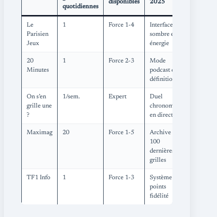
disponibles
2025
quotidiennes
(1-5)
Le
1
Force 1-4
Interface
4,4
Parisien
sombre éco-
Jeux
énergie
20
1
Force 2-3
Mode
4,1
Minutes
podcast des
définitions
On s’en
1/sem.
Expert
Duel
4,7
grille une
chronométré
?
en direct
Maximag
20
Force 1-5
Archive des
4,3
100
dernières
grilles
TF1 Info
1
Force 1-3
Système de
4,0
points
fidélité