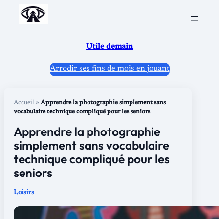
Aller
au
contenu
Utile demain
Arrodir ses fins de mois en jouant
Accueil
»
Apprendre la photographie simplement sans
vocabulaire technique compliqué pour les seniors
Apprendre la photographie
simplement sans vocabulaire
technique compliqué pour les
seniors
Loisirs