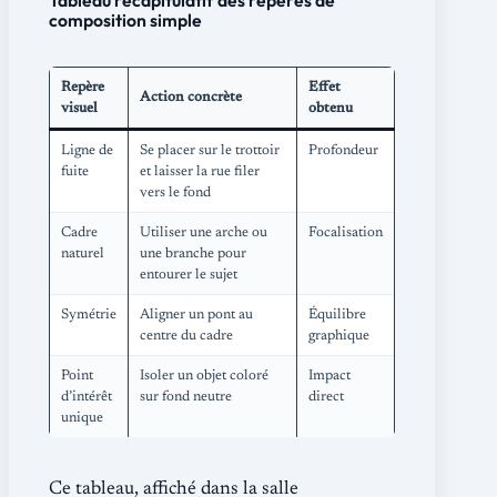
composition simple
Repère
Effet
Action concrète
visuel
obtenu
Ligne de
Se placer sur le trottoir
Profondeur
fuite
et laisser la rue filer
vers le fond
Cadre
Utiliser une arche ou
Focalisation
naturel
une branche pour
entourer le sujet
Symétrie
Aligner un pont au
Équilibre
centre du cadre
graphique
Point
Isoler un objet coloré
Impact
d’intérêt
sur fond neutre
direct
unique
Ce tableau, affiché dans la salle