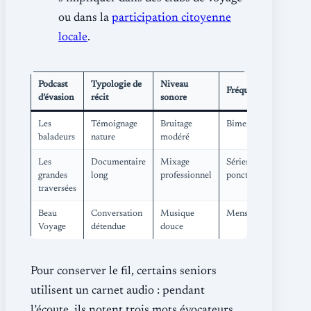
ou dans la
participation citoyenne
locale
.
Podcast
Typologie de
Niveau
Fréquence
d’évasion
récit
sonore
Les
Témoignage
Bruitage
Bimensuel
baladeurs
nature
modéré
Les
Documentaire
Mixage
Séries
grandes
long
professionnel
ponctuelles
traversées
Beau
Conversation
Musique
Mensuel
Voyage
détendue
douce
Pour conserver le fil, certains seniors
utilisent un carnet audio : pendant
l’écoute, ils notent trois mots évocateurs