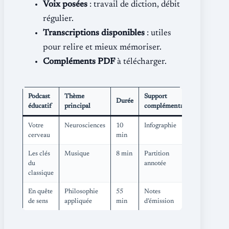
Voix posées
: travail de diction, débit
régulier.
Transcriptions disponibles
: utiles
pour relire et mieux mémoriser.
Compléments PDF
à télécharger.
Podcast
Thème
Support
Durée
éducatif
principal
complémentaire
Votre
Neurosciences
10
Infographie
cerveau
min
Les clés
Musique
8 min
Partition
du
annotée
classique
En quête
Philosophie
55
Notes
de sens
appliquée
min
d’émission