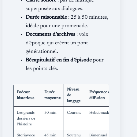
Clarté sonore
: pas de musique
superposée aux dialogues.
Durée raisonnable
: 25 à 50 minutes,
idéale pour une promenade.
Documents d’archives
: voix
d’époque qui créent un pont
générationnel.
Récapitulatif en fin d’épisode
pour
les points clés.
Niveau
Podcast
Durée
Fréquence de
de
historique
moyenne
diffusion
langage
Les grands
30 min
Courant
Hebdomadaire
dossiers de
l’histoire
Storiavoce
45 min
Soutenu
Bimensuel