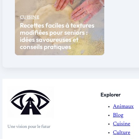
CUISINE
Recettes faciles à textures
modifiées pour seniors :
idées savoureuses et
conseils pratiques
Explorer
Animaux
Blog
Cuisine
Une vision pour le futur
Culture