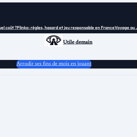
 coût ?
Plinko: règles, hasard et jeu responsable en France
Voyage au Japo
Utile demain
Arrodir ses fins de mois en jouant