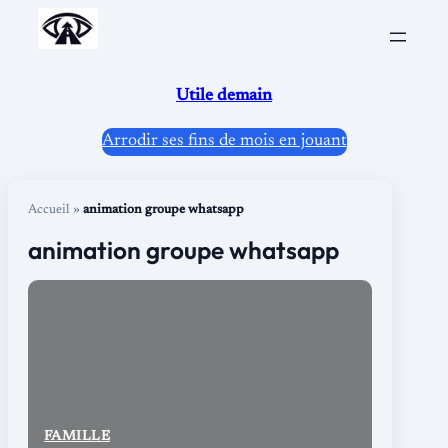
Aller
au
contenu
Utile demain
Arrodir ses fins de mois en jouant
Accueil
»
animation groupe whatsapp
animation groupe whatsapp
FAMILLE