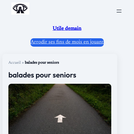
Aller
au
contenu
Utile demain
Arrodir ses fins de mois en jouant
Accueil
»
balades pour seniors
balades pour seniors