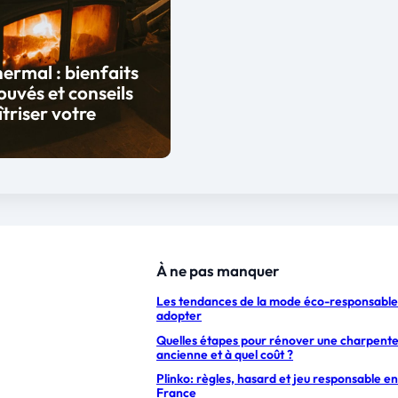
hermal : bienfaits
ouvés et conseils
triser votre
À ne pas manquer
Les tendances de la mode éco-responsable
adopter
Quelles étapes pour rénover une charpent
ancienne et à quel coût ?
Plinko: règles, hasard et jeu responsable en
France