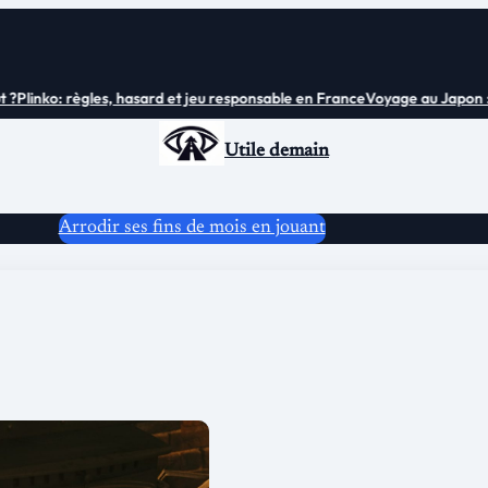
Plinko: règles, hasard et jeu responsable en France
Voyage au Japon : tou
Utile demain
Arrodir ses fins de mois en jouant