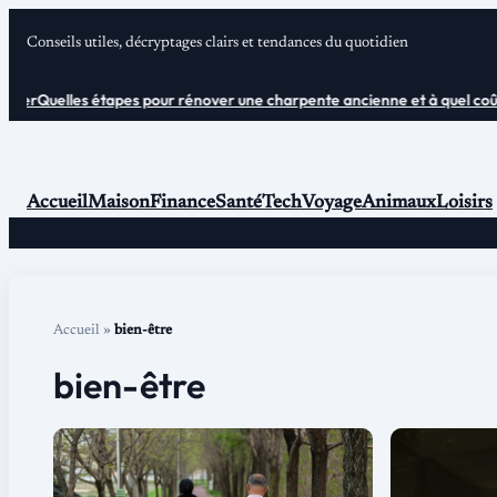
Aller
Conseils utiles, décryptages clairs et tendances du quotidien
au
contenu
er
Quelles étapes pour rénover une charpente ancienne et à quel coût ?
Accueil
Maison
Finance
Santé
Tech
Voyage
Animaux
Loisirs
Accueil
»
bien-être
bien-être