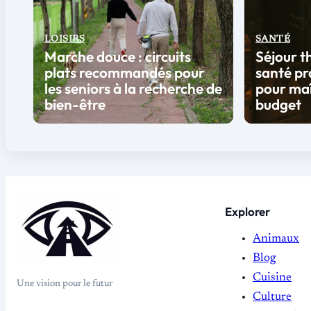
LOISIRS
SANTÉ
Marche douce : circuits
Séjour t
plats recommandés pour
santé pr
les seniors à la recherche de
pour maî
bien-être
budget
Explorer
Animaux
Blog
Cuisine
Une vision pour le futur
Culture