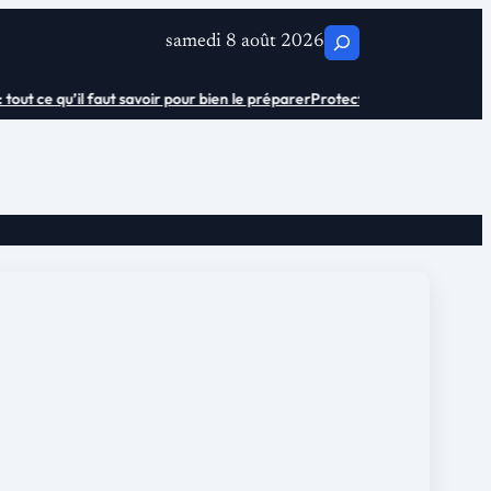
C
samedi 8 août 2026
h
t ce qu’il faut savoir pour bien le préparer
Protection urinaire adulte sen
e
r
c
h
e
r