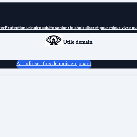
r
Protection urinaire adulte senior : le choix discret pour mieux vivre au q
Utile demain
Arrodir ses fins de mois en jouant