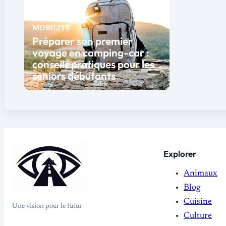
MOBILITÉ
Préparer son premier
voyage en camping-car :
conseils pratiques pour les
seniors débutants
Explorer
Animaux
Blog
Cuisine
Une vision pour le futur
Culture