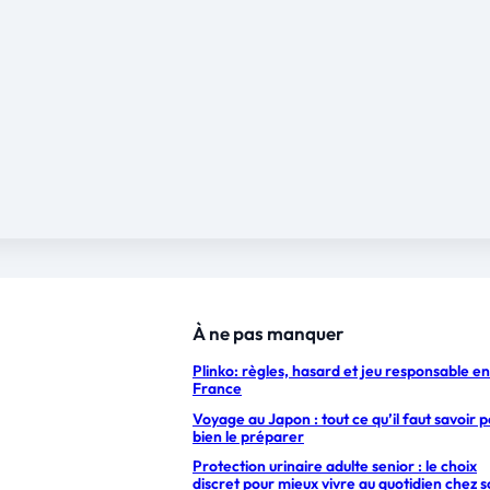
À ne pas manquer
Plinko: règles, hasard et jeu responsable en
France
Voyage au Japon : tout ce qu’il faut savoir 
bien le préparer
Protection urinaire adulte senior : le choix
discret pour mieux vivre au quotidien chez s