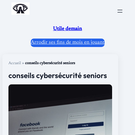
Aller
au
contenu
Utile demain
Arrodir ses fins de mois en jouant
Accueil
»
conseils cybersécurité seniors
conseils cybersécurité seniors