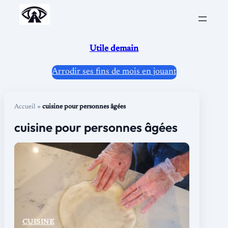
Aller
au
contenu
Utile demain
Arrodir ses fins de mois en jouant
Accueil
»
cuisine pour personnes âgées
cuisine pour personnes âgées
CUISINE