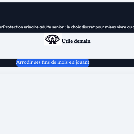
Protection urinaire adulte senior : le choix discret pour mieux vivre au quo
Utile demain
Arrodir ses fins de mois en jouant