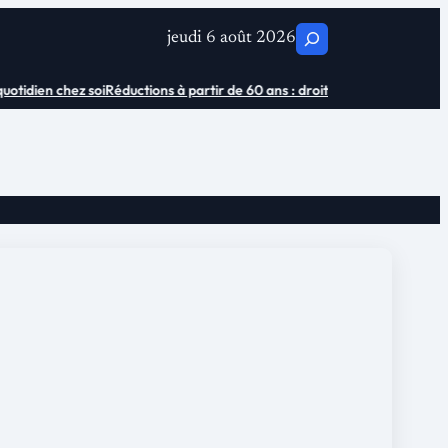
C
jeudi 6 août 2026
h
tidien chez soi
Réductions à partir de 60 ans : droits et économies
Où ach
e
r
c
h
e
r