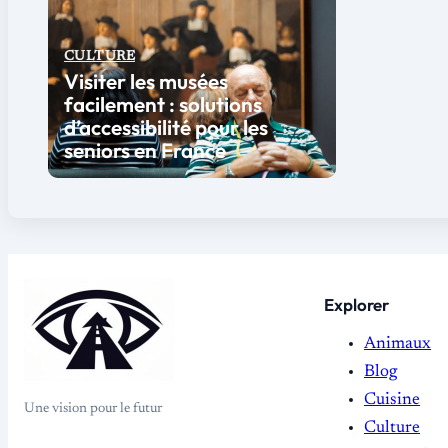
CULTURE
Visiter les musées
facilement : solutions
d’accessibilité pour les
seniors en France
Explorer
Animaux
Blog
Cuisine
Une vision pour le futur
Culture