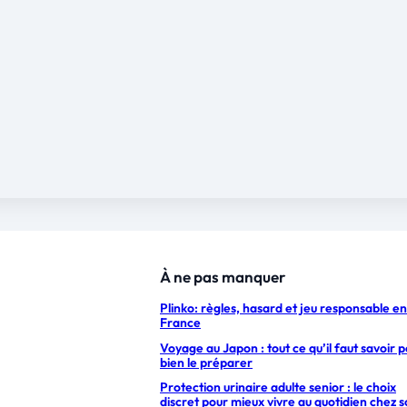
À ne pas manquer
Plinko: règles, hasard et jeu responsable en
France
Voyage au Japon : tout ce qu’il faut savoir 
bien le préparer
Protection urinaire adulte senior : le choix
discret pour mieux vivre au quotidien chez s