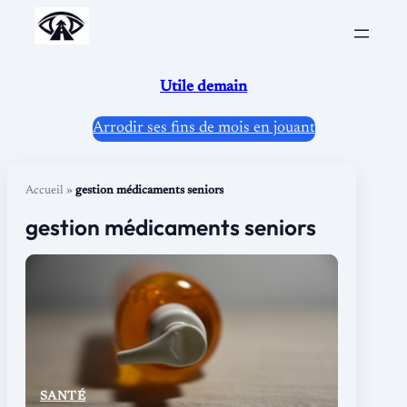
Aller
au
contenu
Utile demain
Arrodir ses fins de mois en jouant
Accueil
»
gestion médicaments seniors
gestion médicaments seniors
SANTÉ