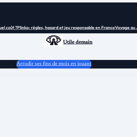
 coût ?
Plinko: règles, hasard et jeu responsable en France
Voyage au Japo
Utile demain
Arrodir ses fins de mois en jouant