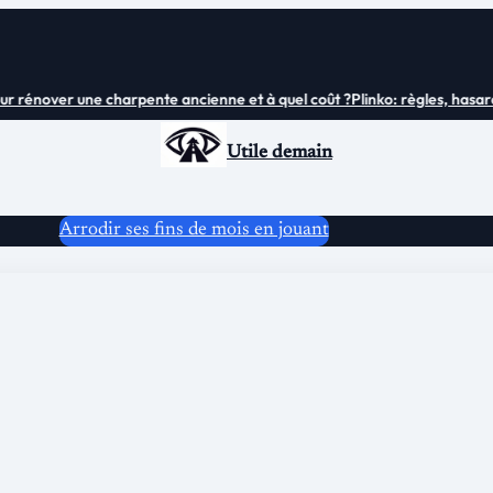
 rénover une charpente ancienne et à quel coût ?
Plinko: règles, hasard 
Utile demain
Arrodir ses fins de mois en jouant