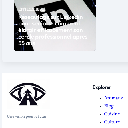
ENTREPRISE
Réseautage sur Linkedin
pour seniors : comment
élargir efficacement son
cercle professionnel après
55 ans
Explorer
Animaux
Blog
Cuisine
Une vision pour le futur
Culture