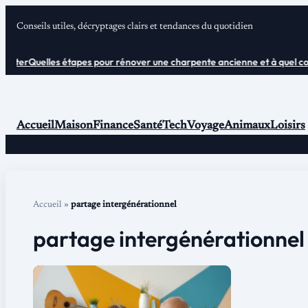
Aller
Conseils utiles, décryptages clairs et tendances du quotidien
au
contenu
pter
Quelles étapes pour rénover une charpente ancienne et à quel coût 
Accueil
Maison
Finance
Santé
Tech
Voyage
Animaux
Loisirs
Accueil
»
partage intergénérationnel
partage intergénérationnel