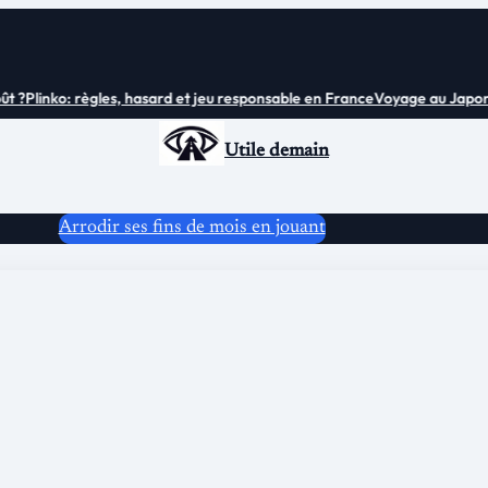
?
Plinko: règles, hasard et jeu responsable en France
Voyage au Japon : to
Utile demain
Arrodir ses fins de mois en jouant