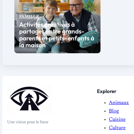
FAMILLE
Activités créatives à
partager entre grands-
parents et petits-enfants à
la maison
Explorer
Animaux
Blog
Cuisine
Une vision pour le futur
Culture