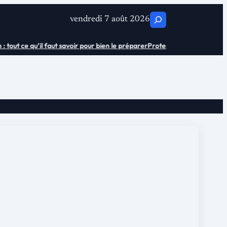
C
vendredi 7 août 2026
h
ut ce qu’il faut savoir pour bien le préparer
Protection urinaire adulte se
e
r
c
h
e
r