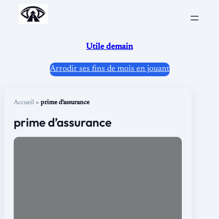
Aller
au
contenu
Utile demain
Arrodir ses fins de mois en jouant
Accueil
»
prime d’assurance
prime d’assurance