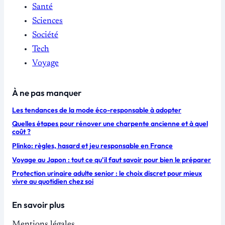
Santé
Sciences
Société
Tech
Voyage
À ne pas manquer
Les tendances de la mode éco-responsable à adopter
Quelles étapes pour rénover une charpente ancienne et à quel
coût ?
Plinko: règles, hasard et jeu responsable en France
Voyage au Japon : tout ce qu’il faut savoir pour bien le préparer
Protection urinaire adulte senior : le choix discret pour mieux
vivre au quotidien chez soi
En savoir plus
Mentions légales