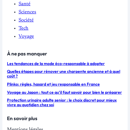
Santé
Sciences
Société
Tech
Voyage
À ne pas manquer
Les tendances de la mode éco-responsable à adopter
Quelles étapes pour rénover une charpente ancienne et à quel
coût ?
Plinko: règles, hasard et jeu responsable en France
Voyage au Japon : tout ce qu’il faut savoir pour bien le préparer
Protection urinaire adulte senior : le choix discret pour mieux
vivre au quotidien chez soi
En savoir plus
Mentions légales