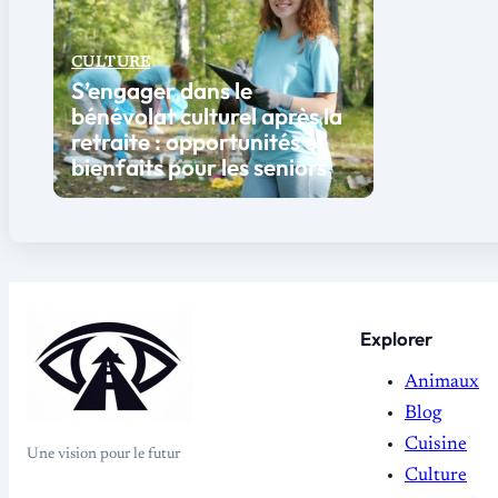
CULTURE
S’engager dans le
bénévolat culturel après la
retraite : opportunités et
bienfaits pour les seniors
Explorer
Animaux
Blog
Cuisine
Une vision pour le futur
Culture