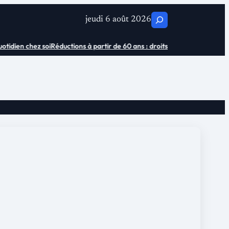
C
jeudi 6 août 2026
h
idien chez soi
Réductions à partir de 60 ans : droits et économies
Où ache
e
r
c
h
e
r