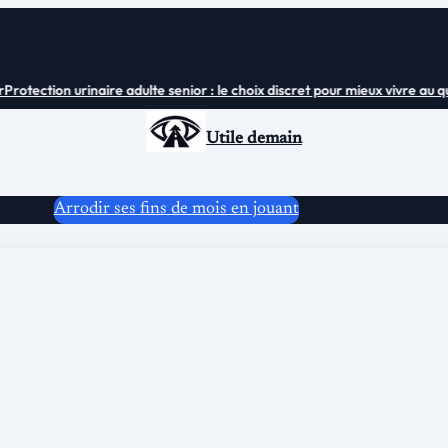
rotection urinaire adulte senior : le choix discret pour mieux vivre au quot
Utile demain
Arrodir ses fins de mois en jouant