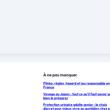
À ne pas manquer
Plinko: règles, hasard et jeu responsable en
France
Voyage au Japon : tout ce qu’il faut savoir 
bien le préparer
Protection urinaire adulte senior : le choix
discret pour mieux vivre au quotidien chez s