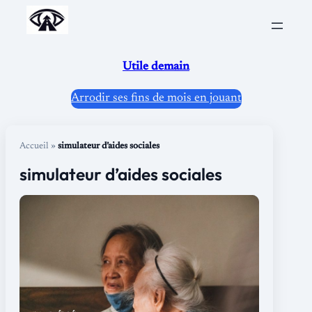
Aller
au
contenu
Utile demain
Arrodir ses fins de mois en jouant
Accueil
»
simulateur d’aides sociales
simulateur d’aides sociales