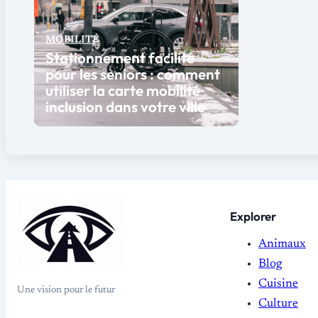
MOBILITÉ
Stationnement facilité
pour les seniors : comment
utiliser la carte mobilité
inclusion dans votre ville
Explorer
Animaux
Blog
Cuisine
Une vision pour le futur
Culture