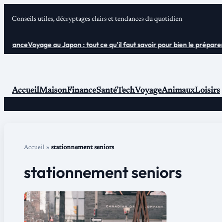
Aller
Conseils utiles, décryptages clairs et tendances du quotidien
au
contenu
 France
Voyage au Japon : tout ce qu’il faut savoir pour bien le préparer
P
Accueil
Maison
Finance
Santé
Tech
Voyage
Animaux
Loisirs
Accueil
»
stationnement seniors
stationnement seniors