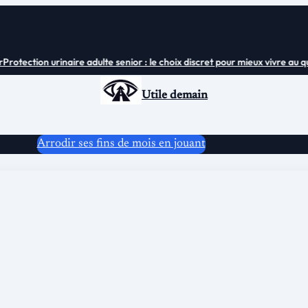
rotection urinaire adulte senior : le choix discret pour mieux vivre au quot
Utile demain
Arrodir ses fins de mois en jouant