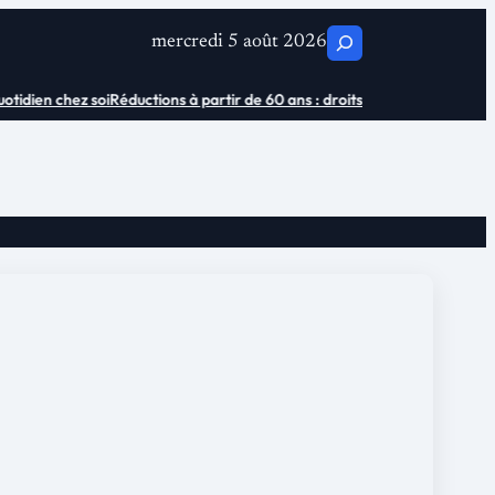
C
mercredi 5 août 2026
h
idien chez soi
Réductions à partir de 60 ans : droits et économies
Où ache
e
r
c
h
e
r