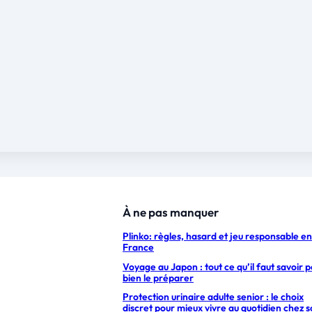
À ne pas manquer
Plinko: règles, hasard et jeu responsable en
France
Voyage au Japon : tout ce qu’il faut savoir 
bien le préparer
Protection urinaire adulte senior : le choix
discret pour mieux vivre au quotidien chez s