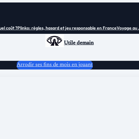
coût ?
Plinko: règles, hasard et jeu responsable en France
Voyage au Japon
Utile demain
Arrodir ses fins de mois en jouant