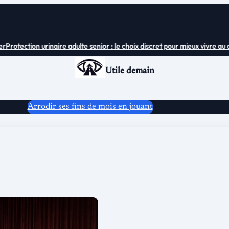
rotection urinaire adulte senior : le choix discret pour mieux vivre au quo
Utile demain
Arrodir ses fins de mois en jouant