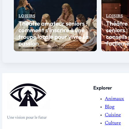
LOISIRS
LOISIRS
Théâtre amateur seniors :
Théâtre
comment s’inscrire à une
seniors :
troupe locale pour vivre sa
conseils 
passion
facilem
Explorer
Animaux
Blog
Cuisine
Une vision pour le futur
Culture