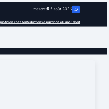
C
mercredi 5 août 2026
h
tidien chez soi
Réductions à partir de 60 ans : droits et économies
Où ach
e
r
c
h
e
r