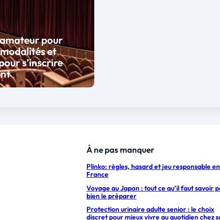
 amateur pour
 modalités et
pour s’inscrire
ent
À ne pas manquer
Plinko: règles, hasard et jeu responsable en
France
Voyage au Japon : tout ce qu’il faut savoir 
bien le préparer
Protection urinaire adulte senior : le choix
discret pour mieux vivre au quotidien chez s