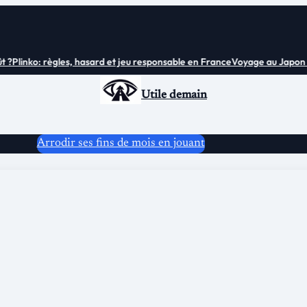
Plinko: règles, hasard et jeu responsable en France
Voyage au Japon : tou
Utile demain
Arrodir ses fins de mois en jouant