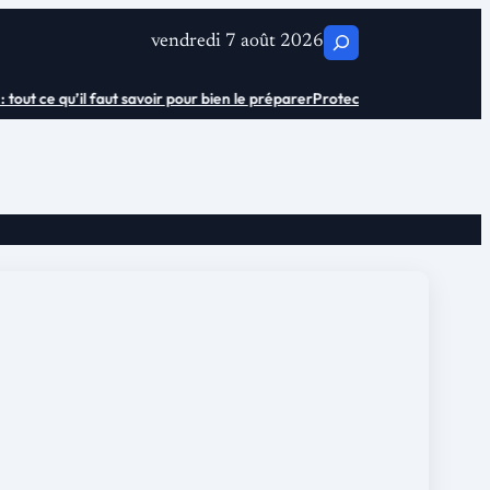
C
vendredi 7 août 2026
h
t ce qu’il faut savoir pour bien le préparer
Protection urinaire adulte sen
e
r
c
h
e
r