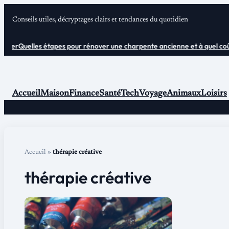
Aller
Conseils utiles, décryptages clairs et tendances du quotidien
au
contenu
ter
Quelles étapes pour rénover une charpente ancienne et à quel coût ?
Accueil
Maison
Finance
Santé
Tech
Voyage
Animaux
Loisirs
Accueil
»
thérapie créative
thérapie créative