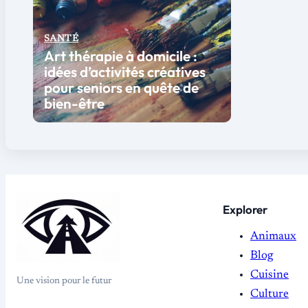
SANTÉ
Art thérapie à domicile :
idées d’activités créatives
pour seniors en quête de
bien-être
Explorer
Animaux
Blog
Cuisine
Une vision pour le futur
Culture