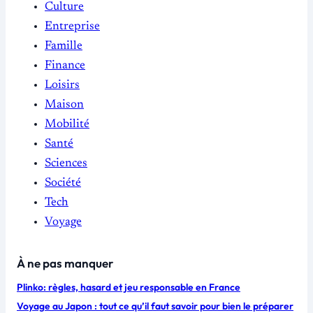
Culture
Entreprise
Famille
Finance
Loisirs
Maison
Mobilité
Santé
Sciences
Société
Tech
Voyage
À ne pas manquer
Plinko: règles, hasard et jeu responsable en France
Voyage au Japon : tout ce qu’il faut savoir pour bien le préparer