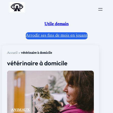
Aller
au
contenu
Utile demain
Arrodir ses fins de mois en jouant
Accueil
»
vétérinaire à domicile
vétérinaire à domicile
ANIMAUX