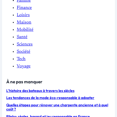
Famille
Finance
Loisirs
Maison
Mobilité
Santé
Sciences
Société
Tech
Voyage
À ne pas manquer
L’histoire des bateaux à travers les siècles
Les tendances de la mode éco-responsable à adopter
Quelles étapes pour rénover une charpente ancienne et à quel
coût ?
Plinko: règles, hasard et jeu responsable en France