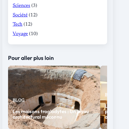
Sciences
(3)
Société
(12)
Tech
(12)
Voyage
(10)
Pour aller plus loin
BLOG
BLOG
Le bureau m
Les maisons troglodytes : Un joyau
peu encomb
architectural méconnu
apparteme