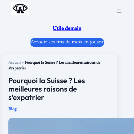
Aller
au
contenu
Utile demain
Arrodir ses fins de mois en jouant
Accueil
»
Pourquoi la Suisse ? Les meilleures raisons de
s’expatrier
Pourquoi la Suisse ? Les
meilleures raisons de
s’expatrier
Blog