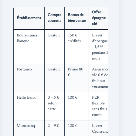
Offre
Compte
Bonus de
Spécificité
Établissement
épargne
courant
bienvenue
senior
clé
Boursorama
Gratuit
150 €
Livret
Formation
Banque
crédités
d’épargne
vidéo “Bie
+1,5 %
gérer sa
pendant 3
pension”
mois
Fortuneo
Gratuit
Prime 80
Assurance-
Webinaires
€
vie 0 € de
mensuels
frais sur
cybersécur
versements
Hello Bank!
0 – 5 €
100 €
PER
Dépôt
selon
flexible
chèque en
carte
sans frais
agence BN
entrée
Monabanq
2 – 9 €
120 €
Livret
Service “O
Croissance
s’occupe de