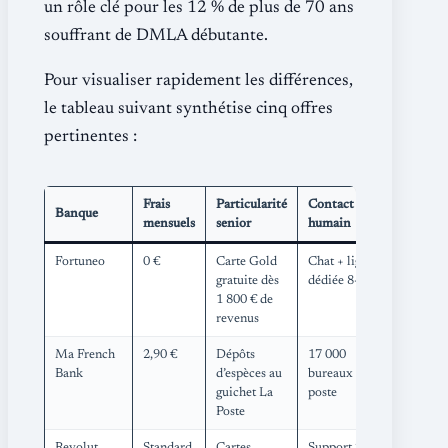
un rôle clé pour les 12 % de plus de 70 ans
souffrant de DMLA débutante.
Pour visualiser rapidement les différences,
le tableau suivant synthétise cinq offres
pertinentes :
Frais
Particularité
Contact
Banque
mensuels
senior
humain
Fortuneo
0 €
Carte Gold
Chat + ligne
gratuite dès
dédiée 8-22 h
1 800 € de
revenus
Ma French
2,90 €
Dépôts
17 000
Bank
d’espèces au
bureaux de
guichet La
poste
Poste
Revolut
Standard
Cartes
Support 24/7