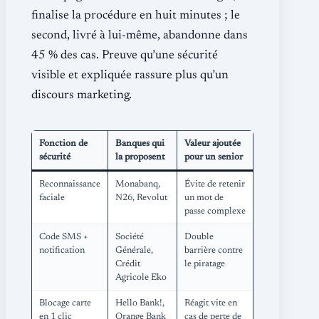
finalise la procédure en huit minutes ; le
second, livré à lui-même, abandonne dans
45 % des cas. Preuve qu’une sécurité
visible et expliquée rassure plus qu’un
discours marketing.
Fonction de
Banques qui
Valeur ajoutée
sécurité
la proposent
pour un senior
Reconnaissance
Monabanq,
Évite de retenir
faciale
N26, Revolut
un mot de
passe complexe
Code SMS +
Société
Double
notification
Générale,
barrière contre
Crédit
le piratage
Agricole Eko
Blocage carte
Hello Bank!,
Réagit vite en
en 1 clic
Orange Bank
cas de perte de