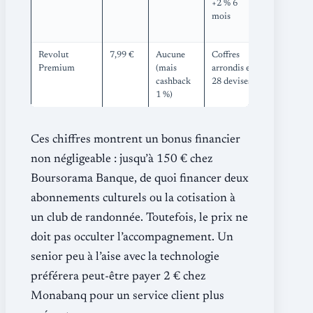
+2 % 6
tout” pour
mois
changer de
banque
Revolut
7,99 €
Aucune
Coffres
Alerte
Premium
(mais
arrondis en
intelligente
cashback
28 devises
de variatio
1 %)
de change
Ces chiffres montrent un bonus financier
non négligeable : jusqu’à 150 € chez
Boursorama Banque, de quoi financer deux
abonnements culturels ou la cotisation à
un club de randonnée. Toutefois, le prix ne
doit pas occulter l’accompagnement. Un
senior peu à l’aise avec la technologie
préférera peut-être payer 2 € chez
Monabanq pour un service client plus