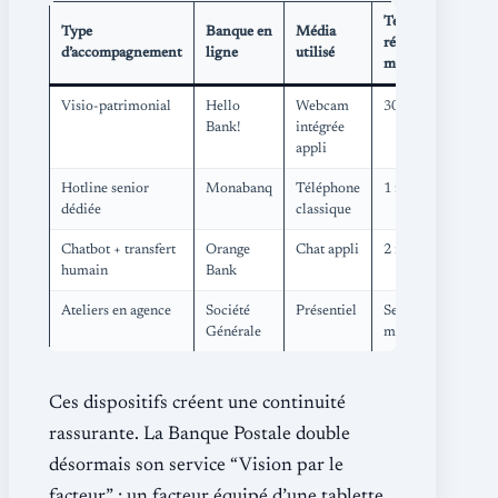
Temps de
Type
Banque en
Média
réponse
d’accompagnement
ligne
utilisé
moyen
Visio-patrimonial
Hello
Webcam
30 min
Bank!
intégrée
appli
Hotline senior
Monabanq
Téléphone
1 min 40 s
dédiée
classique
Chatbot + transfert
Orange
Chat appli
2 min
humain
Bank
Ateliers en agence
Société
Présentiel
Sessions
Générale
mensuelles
Ces dispositifs créent une continuité
rassurante. La Banque Postale double
désormais son service “Vision par le
facteur” : un facteur équipé d’une tablette