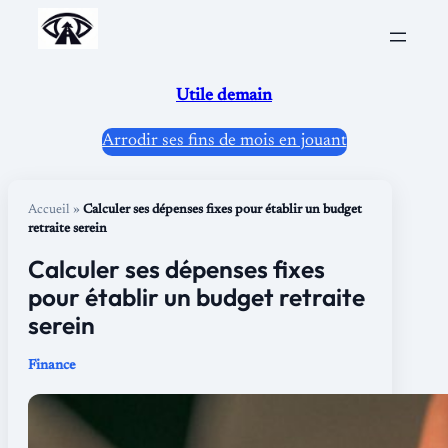
Aller
au
contenu
Utile demain
Arrodir ses fins de mois en jouant
Accueil
»
Calculer ses dépenses fixes pour établir un budget
retraite serein
Calculer ses dépenses fixes
pour établir un budget retraite
serein
Finance