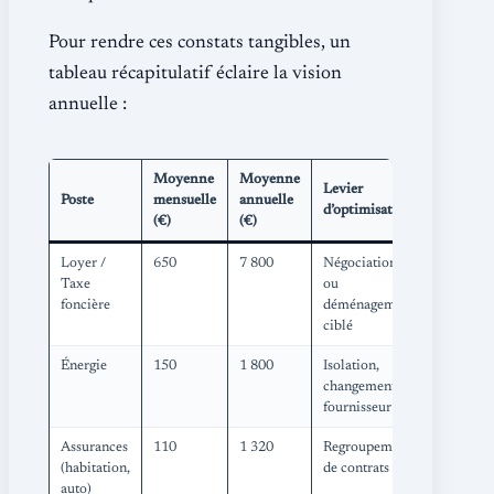
Pour rendre ces constats tangibles, un
tableau récapitulatif éclaire la vision
annuelle :
Moyenne
Moyenne
Levier
Poste
mensuelle
annuelle
d’optimisation
(€)
(€)
Loyer /
650
7 800
Négociation
Taxe
ou
foncière
déménagement
ciblé
Énergie
150
1 800
Isolation,
changement
fournisseur
Assurances
110
1 320
Regroupement
(habitation,
de contrats
auto)