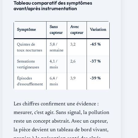
Tableau comparatif des symptômes
avant/après instrumentation
Sans
Avec
Symptôme
Variation
capteur
capteur
Quintes de
5,8 /
3,2
-45 %
toux nocturnes
semaine
Sensations
4,1 /
2,6
-37 %
vertigineuses
mois
Épisodes
6,4 /
3,9
-39 %
d’essoufflement
mois
Les chiffres confirment une évidence :
mesurer, c’est agir. Sans signal, la pollution
reste un concept abstrait. Avec un capteur,
la pièce devient un tableau de bord vivant,