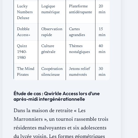
Lucky
Logique
Plateforme
20
Numbers
numérique
antidérapante
min
Deluxe
Dobble
Observation
Cartes
15
Access+
rapide
agrandies
min
Quizz
Culture
Thèmes
40
1940-
générale
nostalgiques
min
1980
The Mind
Coopération
Jetons relief
30
Pirates
silencieuse
numérotés
min
Étude de cas : Qwirkle Access lors d’une
après-midi intergénérationnelle
Dans la maison de retraite « Les
Marronniers », un tournoi rassemble trois
résidentes malvoyantes et six adolescents
du lycée voisin. Les formes géométriques