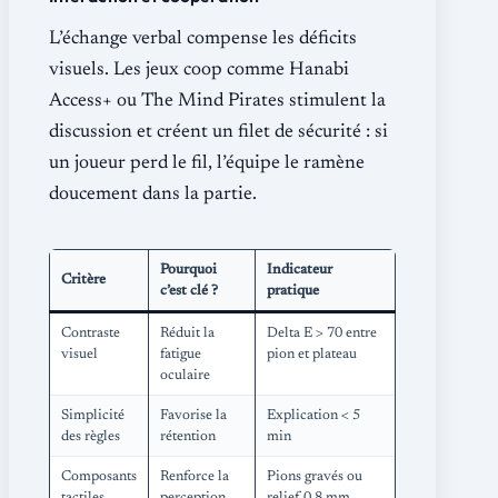
L’échange verbal compense les déficits
visuels. Les jeux coop comme Hanabi
Access+ ou The Mind Pirates stimulent la
discussion et créent un filet de sécurité : si
un joueur perd le fil, l’équipe le ramène
doucement dans la partie.
Pourquoi
Indicateur
Critère
c’est clé ?
pratique
Contraste
Réduit la
Delta E > 70 entre
visuel
fatigue
pion et plateau
oculaire
Simplicité
Favorise la
Explication < 5
des règles
rétention
min
Composants
Renforce la
Pions gravés ou
tactiles
perception
relief 0,8 mm