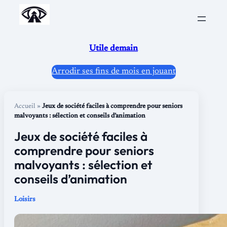
Aller
au
contenu
Utile demain
Arrodir ses fins de mois en jouant
Accueil
»
Jeux de société faciles à comprendre pour seniors
malvoyants : sélection et conseils d’animation
Jeux de société faciles à
comprendre pour seniors
malvoyants : sélection et
conseils d’animation
Loisirs