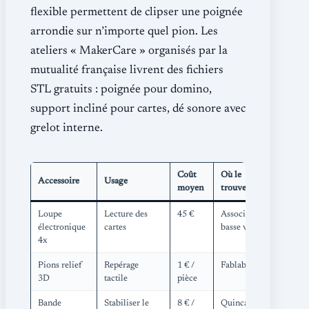
flexible permettent de clipser une poignée
arrondie sur n’importe quel pion. Les
ateliers « MakerCare » organisés par la
mutualité française livrent des fichiers
STL gratuits : poignée pour domino,
support incliné pour cartes, dé sonore avec
grelot interne.
Coût
Où le
Accessoire
Usage
moyen
trouver ?
Loupe
Lecture des
45 €
Associations
électronique
cartes
basse vision
4x
Pions relief
Repérage
1 € /
Fablab local
3D
tactile
pièce
Bande
Stabiliser le
8 € /
Quincaillerie