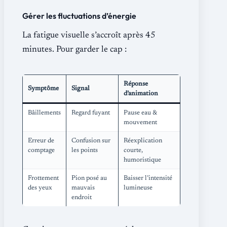
Gérer les fluctuations d’énergie
La fatigue visuelle s’accroît après 45
minutes. Pour garder le cap :
Réponse
Symptôme
Signal
d’animation
Bâillements
Regard fuyant
Pause eau &
mouvement
Erreur de
Confusion sur
Réexplication
comptage
les points
courte,
humoristique
Frottement
Pion posé au
Baisser l’intensité
des yeux
mauvais
lumineuse
endroit