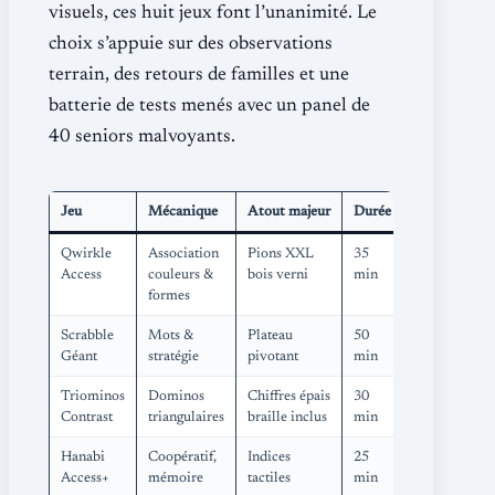
visuels, ces huit jeux font l’unanimité. Le
choix s’appuie sur des observations
terrain, des retours de familles et une
batterie de tests menés avec un panel de
40 seniors malvoyants.
Jeu
Mécanique
Atout majeur
Durée
Qwirkle
Association
Pions XXL
35
Access
couleurs &
bois verni
min
formes
Scrabble
Mots &
Plateau
50
Géant
stratégie
pivotant
min
Triominos
Dominos
Chiffres épais
30
Contrast
triangulaires
braille inclus
min
Hanabi
Coopératif,
Indices
25
Access+
mémoire
tactiles
min