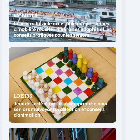
MOBILITÉ
Croisière fluviale accessible aux personnes
à mobilité réduite : itinéraires adaptés et
conseils pratiques pour les seniors
LOISIRS
Jeux de société faciles à comprendre pour
seniors malvoyants : sélection et conseils
d’animation