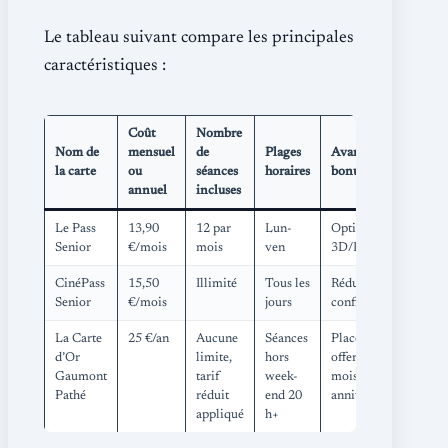
Le tableau suivant compare les principales
caractéristiques :
Coût
Nombre
Nom de
mensuel
de
Plages
Avantages
la carte
ou
séances
horaires
bonus
annuel
incluses
Le Pass
13,90
12 par
Lun-
Option
Senior
€/mois
mois
ven
3D/IMAX
CinéPass
15,50
Illimité
Tous les
Réductions
Senior
€/mois
jours
confiserie
La Carte
25 €/an
Aucune
Séances
Place
d’Or
limite,
hors
offerte le
Gaumont
tarif
week-
mois
Pathé
réduit
end 20
anniversaire
appliqué
h+