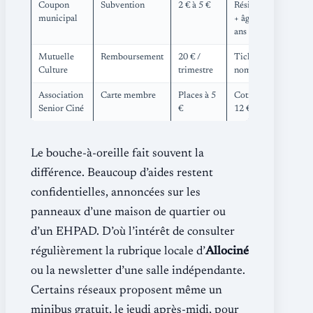
Coupon
Subvention
2 € à 5 €
Résidence
municipal
+ âge ≥ 70
ans
Mutuelle
Remboursement
20 € /
Ticket
Culture
trimestre
nominatif
Association
Carte membre
Places à 5
Cotisation
Senior Ciné
€
12 €/an
Le bouche-à-oreille fait souvent la
différence. Beaucoup d’aides restent
confidentielles, annoncées sur les
panneaux d’une maison de quartier ou
d’un EHPAD. D’où l’intérêt de consulter
régulièrement la rubrique locale d’
Allociné
ou la newsletter d’une salle indépendante.
Certains réseaux proposent même un
minibus gratuit, le jeudi après-midi, pour