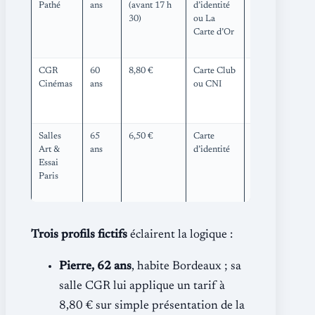
Pathé
ans
(avant 17 h
d’identité
aux lundis,
30)
ou La
mardis,
Carte d’Or
jeudis,
vendredis
CGR
60
8,80 €
Carte Club
Réduction
Cinémas
ans
ou CNI
cumulable
avec
CinéChèque
Salles
65
6,50 €
Carte
Matinées
Art &
ans
d’identité
débats
Essai
gratuites un
Paris
mercredi par
mois
Trois profils fictifs
éclairent la logique :
Pierre, 62 ans
, habite Bordeaux ; sa
salle CGR lui applique un tarif à
8,80 € sur simple présentation de la