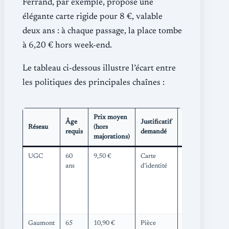
Ferrand, par exemple, propose une
élégante carte rigide pour 8 €, valable
deux ans : à chaque passage, la place tombe
à 6,20 € hors week-end.
Le tableau ci-dessous illustre l’écart entre
les politiques des principales chaînes :
Prix moyen
Âge
Justificatif
Particularité
Réseau
(hors
requis
demandé
2025
majorations)
UGC
60
9,50 €
Carte
Version
ans
d’identité
senior de la
carte
illimitée à
17,90
€/mois
Gaumont
65
10,90 €
Pièce
Offre limitée