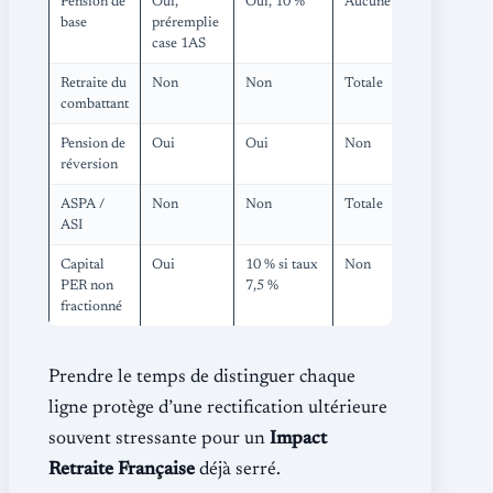
Pension de
Oui,
Oui, 10 %
Aucune
base
préremplie
case 1AS
Retraite du
Non
Non
Totale
combattant
Pension de
Oui
Oui
Non
réversion
ASPA /
Non
Non
Totale
ASI
Capital
Oui
10 % si taux
Non
PER non
7,5 %
fractionné
Prendre le temps de distinguer chaque
ligne protège d’une rectification ultérieure
souvent stressante pour un
Impact
Retraite Française
déjà serré.