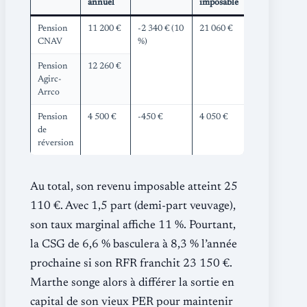
annuel
imposable
Pension
11 200 €
-2 340 € (10
21 060 €
CNAV
%)
Pension
12 260 €
Agirc-
Arrco
Pension
4 500 €
-450 €
4 050 €
de
réversion
Au total, son revenu imposable atteint 25
110 €. Avec 1,5 part (demi-part veuvage),
son taux marginal affiche 11 %. Pourtant,
la CSG de 6,6 % basculera à 8,3 % l’année
prochaine si son RFR franchit 23 150 €.
Marthe songe alors à différer la sortie en
capital de son vieux PER pour maintenir