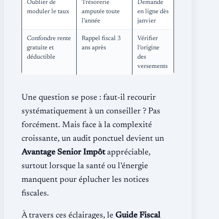
Oublier de
Trésorerie
Demande
moduler le taux
amputée toute
en ligne dès
l’année
janvier
Confondre rente
Rappel fiscal 3
Vérifier
gratuite et
ans après
l’origine
déductible
des
versements
Une question se pose : faut-il recourir
systématiquement à un conseiller ? Pas
forcément. Mais face à la complexité
croissante, un audit ponctuel devient un
Avantage Senior Impôt
appréciable,
surtout lorsque la santé ou l’énergie
manquent pour éplucher les notices
fiscales.
À travers ces éclairages, le
Guide Fiscal