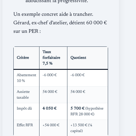
adoucissant la progressivité.
Un exemple concret aide à trancher.
Gérard, ex-chef d’atelier, détient 60 000 €
sur un PER :
Taux
Critère
forfaitaire
Quotient
7,5 %
Abattement
-6 000 €
-6 000 €
10 %
Assiette
54 000 €
54 000 €
taxable
Impôt dû
4 050 €
5 700 €
(hypothèse
RFR 28 000 €)
Effet RFR
+54 000 €
+13 500 € (¼
capital)