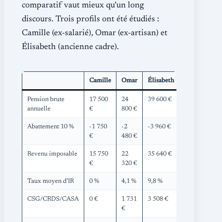
comparatif vaut mieux qu’un long
discours. Trois profils ont été étudiés :
Camille (ex-salarié), Omar (ex-artisan) et
Élisabeth (ancienne cadre).
Camille
Omar
Élisabeth
Pension brute
17 500
24
39 600 €
annuelle
€
800 €
Abattement 10 %
-1 750
-2
-3 960 €
€
480 €
Revenu imposable
15 750
22
35 640 €
€
320 €
Taux moyen d’IR
0 %
4,1 %
9,8 %
CSG/CRDS/CASA
0 €
1 731
3 508 €
€