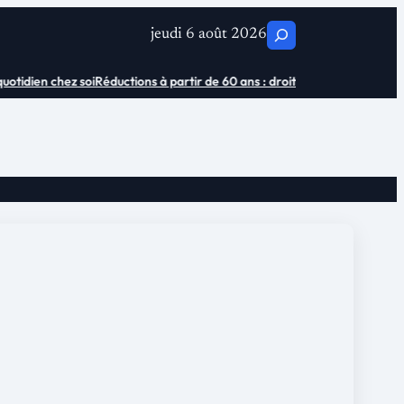
C
jeudi 6 août 2026
h
tidien chez soi
Réductions à partir de 60 ans : droits et économies
Où ach
e
r
c
h
e
r