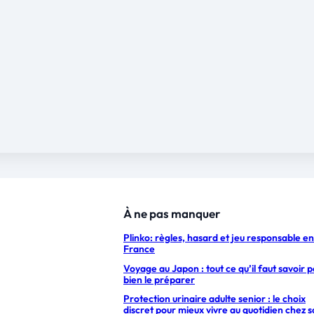
À ne pas manquer
Plinko: règles, hasard et jeu responsable en
France
Voyage au Japon : tout ce qu’il faut savoir 
bien le préparer
Protection urinaire adulte senior : le choix
discret pour mieux vivre au quotidien chez s