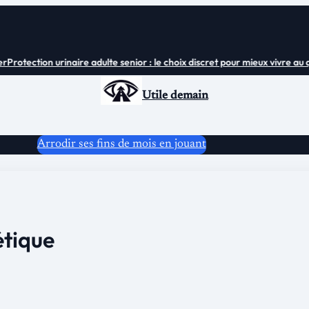
Protection urinaire adulte senior : le choix discret pour mieux vivre au quo
Utile demain
Arrodir ses fins de mois en jouant
étique