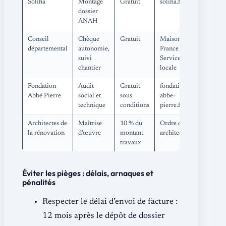
Soliha
Montage
Gratuit
soliha.fr
dossier
ANAH
Conseil
Chèque
Gratuit
Maison
départemental
autonomie,
France
suivi
Services
chantier
locale
Fondation
Audit
Gratuit
fondation-
Abbé Pierre
social et
sous
abbe-
technique
conditions
pierre.fr
Architectes de
Maîtrise
10 % du
Ordre des
la rénovation
d’œuvre
montant
architectes
travaux
Éviter les pièges : délais, arnaques et
pénalités
Respecter le délai d’envoi de facture :
12 mois après le dépôt de dossier