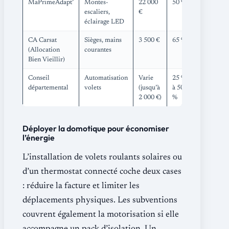
MaPrimeAdapt’
Montes-
22 000
50 %
escaliers,
€
éclairage LED
CA Carsat
Sièges, mains
3 500 €
65 %
(Allocation
courantes
Bien Vieillir)
Conseil
Automatisation
Varie
25 %
départemental
volets
(jusqu’à
à 50
2 000 €)
%
Déployer la domotique pour économiser
l’énergie
L’installation de volets roulants solaires ou
d’un thermostat connecté coche deux cases
: réduire la facture et limiter les
déplacements physiques. Les subventions
couvrent également la motorisation si elle