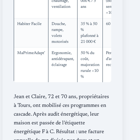
chauffage,
000 € / 5
(bonus
ventilation
ans
seniors :
+10 %)
Habiter Facile
Douche,
35 % à 50
60 ans et +
rampe,
%
volets
plafonné à
motorisés
21 000 €
MaPrimeAdapt’
Ergonomie,
50 % du
Perte
antidérapant,
coût,
d’autonomie
éclairage
majoration
reconnue
rurale +10
%
Jean et Claire, 72 et 70 ans, propriétaires
à Tours, ont mobilisé ces programmes en
cascade. Après audit énergétique, leur
maison est passée de l’étiquette
énergétique F à C. Résultat : une facture