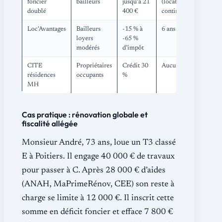
foncier
bailleurs
jusqu’à 21
(location
doublé
400 €
continue)
Loc’Avantages
Bailleurs
-15 % à
6 ans
loyers
-65 %
modérés
d’impôt
CITE
Propriétaires
Crédit 30
Aucun
résidences
occupants
%
MH
Cas pratique : rénovation globale et
fiscalité allégée
Monsieur André, 73 ans, loue un T3 classé
E à Poitiers. Il engage 40 000 € de travaux
pour passer à C. Après 28 000 € d’aides
(ANAH, MaPrimeRénov, CEE) son reste à
charge se limite à 12 000 €. Il inscrit cette
somme en déficit foncier et efface 7 800 €