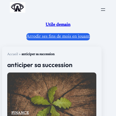
Aller
au
contenu
Utile demain
Arrodir ses fins de mois en jouant
Accueil
»
anticiper sa succession
anticiper sa succession
FINANCE