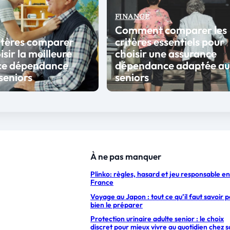
FINANCE
Comment comparer les
itères comparer
critères essentiels pour
sir la meilleure
choisir une assurance
ce dépendance
dépendance adaptée a
 seniors
seniors
À ne pas manquer
Plinko: règles, hasard et jeu responsable en
France
Voyage au Japon : tout ce qu’il faut savoir 
bien le préparer
Protection urinaire adulte senior : le choix
discret pour mieux vivre au quotidien chez s