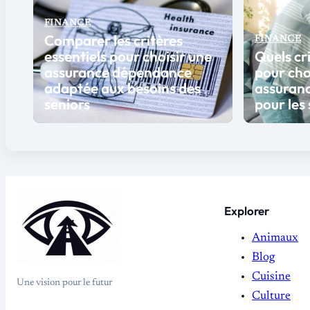
FINANCE
Comparer les critères
FINANCE
essentiels pour choisir une
Quels cr
assurance dépendance
pour choi
adaptée aux besoins des
assuran
seniors
pour les
Explorer
Animaux
Blog
Cuisine
Une vision pour le futur
Culture