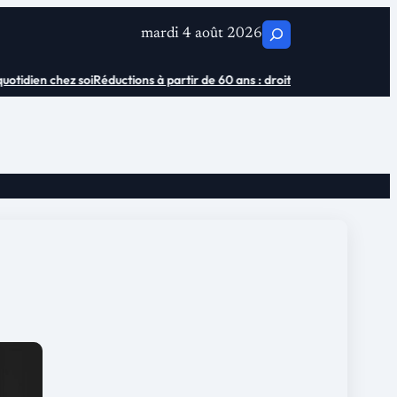
C
mardi 4 août 2026
h
tidien chez soi
Réductions à partir de 60 ans : droits et économies
Où ache
e
r
c
h
e
r