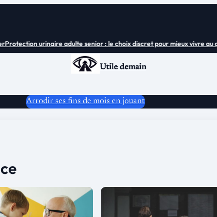
rotection urinaire adulte senior : le choix discret pour mieux vivre au quo
Utile demain
Arrodir ses fins de mois en jouant
nce