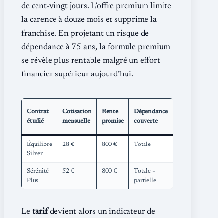
de cent-vingt jours. L’offre premium limite
la carence à douze mois et supprime la
franchise. En projetant un risque de
dépendance à 75 ans, la formule premium
se révèle plus rentable malgré un effort
financier supérieur aujourd’hui.
Délai
Contrat
Cotisation
Rente
Dépendance
de
Fra
étudié
mensuelle
promise
couverte
carence
Équilibre
28 €
800 €
Totale
36
120
Silver
mois
Sérénité
52 €
800 €
Totale +
12
0 j
Plus
partielle
mois
Le
tarif
devient alors un indicateur de