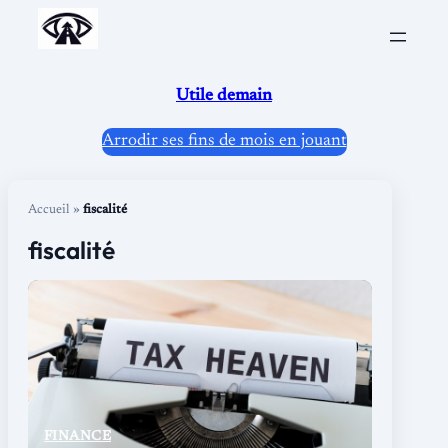
Aller
au
contenu
Utile demain
Arrodir ses fins de mois en jouant
Accueil
»
fiscalité
fiscalité
FINANCE