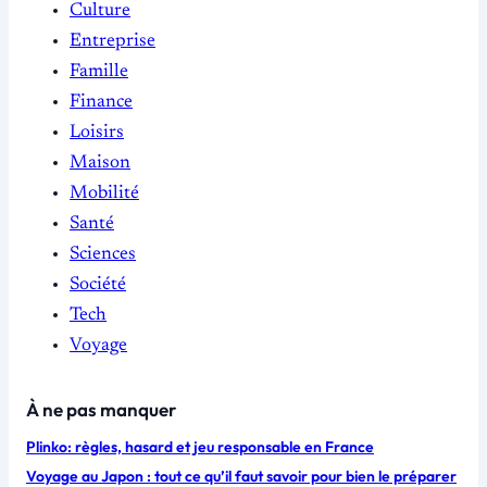
Culture
Entreprise
Famille
Finance
Loisirs
Maison
Mobilité
Santé
Sciences
Société
Tech
Voyage
À ne pas manquer
Plinko: règles, hasard et jeu responsable en France
Voyage au Japon : tout ce qu’il faut savoir pour bien le préparer