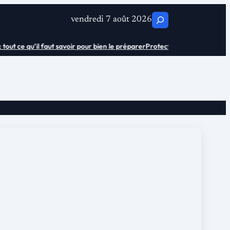
C
vendredi 7 août 2026
h
t ce qu’il faut savoir pour bien le préparer
Protection urinaire adulte sen
e
r
c
h
e
r