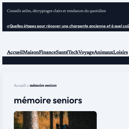
Aller
Conseils utiles, décryptages clairs et tendances du quotidien
au
contenu
ter
Quelles étapes pour rénover une charpente ancienne et à quel coût ?
Accueil
Maison
Finance
Santé
Tech
Voyage
Animaux
Loisirs
Accueil
»
mémoire seniors
mémoire seniors