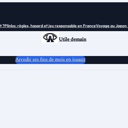
Plinko: règles, hasard et jeu responsable en France
Voyage au Japon : tou
Utile demain
Arrodir ses fins de mois en jouant