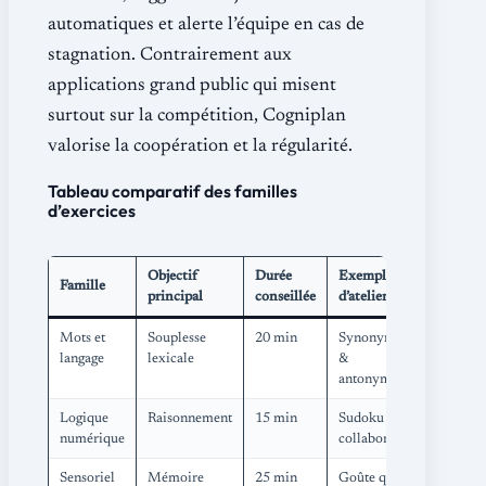
automatiques et alerte l’équipe en cas de
stagnation. Contrairement aux
applications grand public qui misent
surtout sur la compétition, Cogniplan
valorise la coopération et la régularité.
Tableau comparatif des familles
d’exercices
Objectif
Durée
Exemple
Famille
principal
conseillée
d’atelier
Mots et
Souplesse
20 min
Synonymes
langage
lexicale
&
antonymes
Logique
Raisonnement
15 min
Sudoku
numérique
collaboratif
Sensoriel
Mémoire
25 min
Goûte que