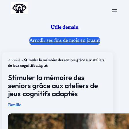
Aller
au
contenu
Utile demain
Arrodir ses fins de mois en jouant
Accueil
»
Stimuler la mémoire des seniors grâce aux ateliers
de jeux cognitifs adaptés
Stimuler la mémoire des
seniors grâce aux ateliers de
jeux cognitifs adaptés
Famille