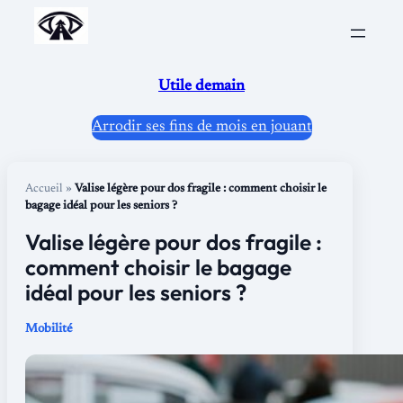
Aller
au
contenu
Utile demain
Arrodir ses fins de mois en jouant
Accueil
»
Valise légère pour dos fragile : comment choisir le
bagage idéal pour les seniors ?
Valise légère pour dos fragile :
comment choisir le bagage
idéal pour les seniors ?
Mobilité