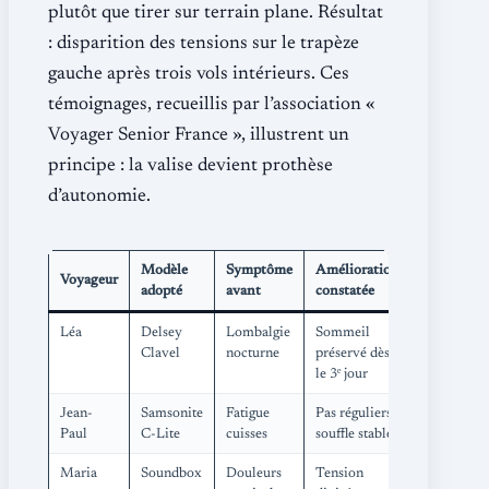
plutôt que tirer sur terrain plane. Résultat
: disparition des tensions sur le trapèze
gauche après trois vols intérieurs. Ces
témoignages, recueillis par l’association «
Voyager Senior France », illustrent un
principe : la valise devient prothèse
d’autonomie.
Modèle
Symptôme
Amélioration
Voyageur
adopté
avant
constatée
Léa
Delsey
Lombalgie
Sommeil
Clavel
nocturne
préservé dès
le 3ᵉ jour
Jean-
Samsonite
Fatigue
Pas réguliers,
Paul
C-Lite
cuisses
souffle stable
Maria
Soundbox
Douleurs
Tension