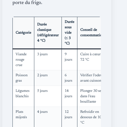
porte du frigo.
Durée
Durée
sous
classique
Conseil de
Catégorie
vide
(réfrigérateur
consommation
(≤ 3
4 °C)
°C)
Viande
3 jours
9
Cuire à cœur
rouge
jours
72 °C
crue
Poisson
2 jours
6
Vérifier l’odeur
gras
jours
avant cuisson
Légumes
5 jours
14
Plonger 30 sec
blanchis
jours
dans l’eau
bouillante
Plats
4 jours
12
Refroidir en
mijotés
jours
dessous de 10
°C