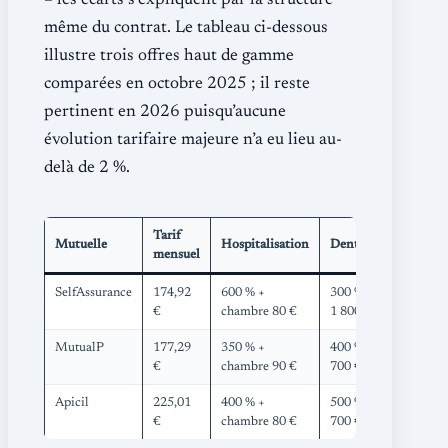
– les écarts s’expliquent par la structure
même du contrat. Le tableau ci-dessous
illustre trois offres haut de gamme
comparées en octobre 2025 ; il reste
pertinent en 2026 puisqu’aucune
évolution tarifaire majeure n’a eu lieu au-
delà de 2 %.
Tarif
Mutuelle
Hospitalisation
Dentaire
Optique
mensuel
SelfAssurance
174,92
600 % +
300 % +
510 €
€
chambre 80 €
1 800 €
MutualP
177,29
350 % +
400 % +
500 €
€
chambre 90 €
700 €
Apicil
225,01
400 % +
500 % +
700 €
€
chambre 80 €
700 €