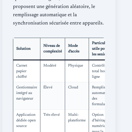
proposent une génération aléatoire, le
remplissage automatique et la
synchronisation sécurisée entre appareils.
Particularité
Niveau de
Mode
Solution
utile pour
complexité
d’accès
les seniors
Carnet
Modéré
Physique
Contrôle
papier
total hors-
chiffré
ligne
Gestionnaire
Élevé
Cloud
Remplissage
intégré au
automatique
navigateur
des
formulaires
Application
Très élevé
Multi-
Option
dédiée open
plateforme
d’héritage
source
numérique
pour la