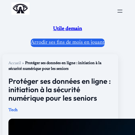
Aller
au
contenu
Utile demain
Arrodir ses fins de mois en jouant
Accueil
»
Protéger ses données en ligne : initiation à la
sécurité numérique pour les seniors
Protéger ses données en ligne :
initiation à la sécurité
numérique pour les seniors
Tech