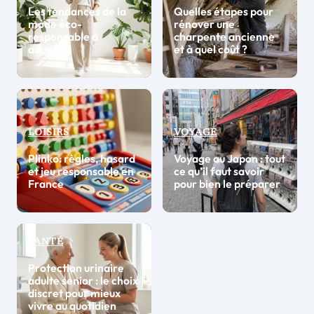
Les tendances de la
Quelles étapes pour
mode éco-
rénover une
responsable à
charpente ancienne
adopter
et à quel coût ?
LOISIRS
VOYAGE
Plinko: règles, hasard
Voyage au Japon : tout
et jeu responsable en
ce qu’il faut savoir
France
pour bien le préparer
SANTÉ
Protection urinaire
adulte senior : le choix
discret pour mieux
vivre au quotidien