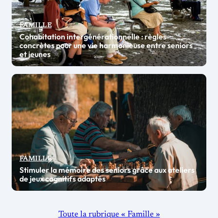
FAMILLE
Cohabitation intergénérationnelle : règles
concrètes pour une vie harmonieuse entre seniors
et jeunes
FAMILLE
Stimuler la mémoire des seniors grâce aux ateliers
de jeux cognitifs adaptés
Toute la rubrique « Famille »