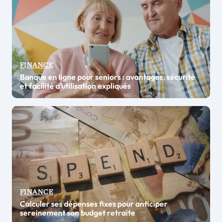
FINANCE
Banque en ligne pour seniors : avantages, sécurité
et facilité d’utilisation expliqués
FINANCE
Calculer ses dépenses fixes pour anticiper
sereinement son budget retraite