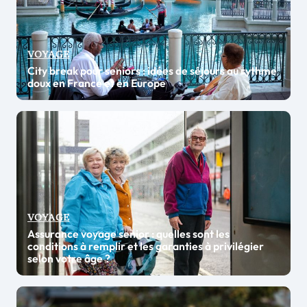
VOYAGE
City break pour seniors : idées de séjours au rythme
doux en France et en Europe
VOYAGE
Assurance voyage senior : quelles sont les
conditions à remplir et les garanties à privilégier
selon votre âge ?