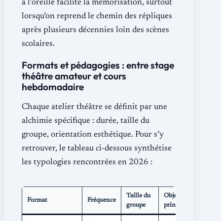
à l’oreille facilite la mémorisation, surtout
lorsqu’on reprend le chemin des répliques
après plusieurs décennies loin des scènes
scolaires.
Formats et pédagogies : entre stage
théâtre amateur et cours
hebdomadaire
Chaque atelier théâtre se définit par une
alchimie spécifique : durée, taille du
groupe, orientation esthétique. Pour s’y
retrouver, le tableau ci-dessous synthétise
les typologies rencontrées en 2026 :
Taille du
Objectif
Format
Fréquence
Pub
groupe
principal