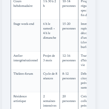
Cours
1 h 30 à 2
10-14
Progression
Sen
hebdomadaire
h
personnes
régulière,
déb
spectacle de
fin d’année
Stage week-end
6 h le
15-20
Immersion
Act
samedi +
personnes
rapide,
enc
4 h le
découverte
pos
dimanche
d’un style
(clown,
burlesque)
Atelier
Projet de
12-16
Transmission
Sen
intergénérationnel
3 mois
personnes
d’histoires de
ado
vie
Théâtre‐forum
Cycle de 8
8-12
Débat
Sen
séances
personnes
citoyen,
eng
prévention
santé
Résidence
2
20
Création
Pub
artistique
semaines
personnes
collective
exp
intensives
présentée en